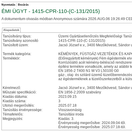
Nyomtatás
Bezárás
ÉMI ÜGYT - 1415-CPR-110-(C-131/2015)
A dokumentum olvasás módban Anonymous számára 2026.AUG.06 19:26:49 CE
Alapadatok
Tanúsítvány típus:
Üzemi Gyártásellenőrzés Megfelelőségi Tanú
Tanúsítvány azonosító
1415-CPR-110-(C-131/2015)
Tanúsított üzem:
Jacsó József e.v., 3400 Mezőkövesd, Sándor u
Termék kategória:
KÉMÉNYEK, FÜSTGÁZ-VEZETÉKEK ÉS KA
Termékkör:
(Előregyártott kémények) Fém égéstermék el
Korrózióálló acél kémény-béléscső rendszere
építési termékre vonatkozik, amely az alábbi te
EN 1856-2 T400 N1 W V3 L50100 G0
gáz-, olaj- és szilárd üzemű tüzelőberendez
az égésterméknek a tüzelőszerkezetből a külső
Kérelmező:
Jacsó József e.v., 3400 Mezőkövesd, Sándor u
Műszaki specifikáció:
EN 1856-2:2009 szabvány
Kiadás dátuma:
2023.09.15
Kiadás száma:
3
Utolsó megerősítés:
2025.07.18
Tanúsítás érvényessége:
Visszavonásig
Témafelelős:
Tanúsítási iroda
Megjegyzés:
Kiadás: 3.
Érvényesség megerősítve: 2024.09.04-től.
Érvényesség megerősítve: 2025.07.18-tól.