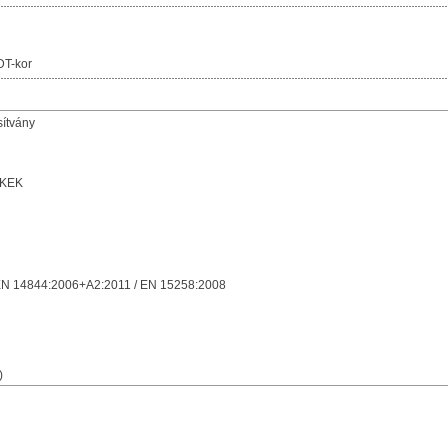
DT-kor
sítvány
KEK
EN 14844:2006+A2:2011 / EN 15258:2008
)