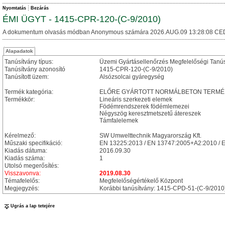
Nyomtatás
Bezárás
ÉMI ÜGYT - 1415-CPR-120-(C-9/2010)
A dokumentum olvasás módban Anonymous számára 2026.AUG.09 13:28:08 CE
Alapadatok
Tanúsítvány típus:
Üzemi Gyártásellenőrzés Megfelelőségi Tanú
Tanúsítvány azonosító
1415-CPR-120-(C-9/2010)
Tanúsított üzem:
Alsózsolcai gyáregység
Termék kategória:
ELŐRE GYÁRTOTT NORMÁLBETON TERMÉ
Termékkör:
Lineáris szerkezeti elemek
Födémrendszerek födémlemezei
Négyszög keresztmetszetű átereszek
Támfalelemek
Kérelmező:
SW Umwelttechnik Magyarország Kft.
Műszaki specifikáció:
EN 13225:2013 / EN 13747:2005+A2:2010 / 
Kiadás dátuma:
2016.09.30
Kiadás száma:
1
Utolsó megerősítés:
Visszavonva:
2019.08.30
Témafelelős:
Megfelelőségértékelő Központ
Megjegyzés:
Korábbi tanúsítvány: 1415-CPD-51-(C-9/2010
Ugrás a lap tetejére