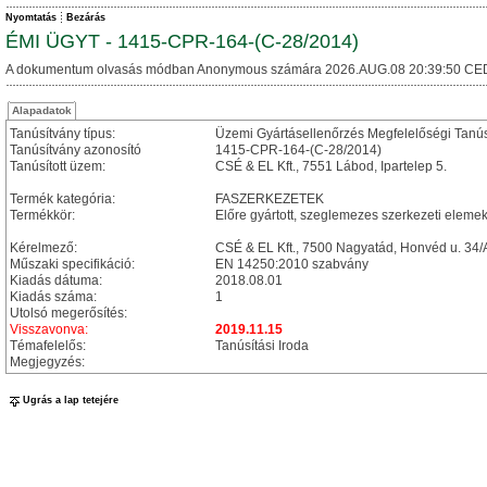
Nyomtatás
Bezárás
ÉMI ÜGYT - 1415-CPR-164-(C-28/2014)
A dokumentum olvasás módban Anonymous számára 2026.AUG.08 20:39:50 CE
Alapadatok
Tanúsítvány típus:
Üzemi Gyártásellenőrzés Megfelelőségi Tanú
Tanúsítvány azonosító
1415-CPR-164-(C-28/2014)
Tanúsított üzem:
CSÉ & EL Kft., 7551 Lábod, Ipartelep 5.
Termék kategória:
FASZERKEZETEK
Termékkör:
Előre gyártott, szeglemezes szerkezeti eleme
Kérelmező:
CSÉ & EL Kft., 7500 Nagyatád, Honvéd u. 34/
Műszaki specifikáció:
EN 14250:2010 szabvány
Kiadás dátuma:
2018.08.01
Kiadás száma:
1
Utolsó megerősítés:
Visszavonva:
2019.11.15
Témafelelős:
Tanúsítási Iroda
Megjegyzés:
Ugrás a lap tetejére