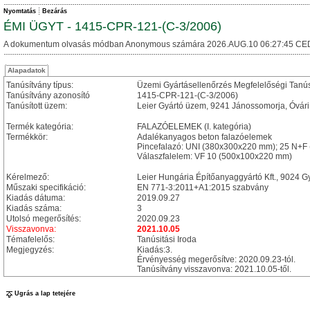
Nyomtatás
Bezárás
ÉMI ÜGYT - 1415-CPR-121-(C-3/2006)
A dokumentum olvasás módban Anonymous számára 2026.AUG.10 06:27:45 CE
Alapadatok
Tanúsítvány típus:
Üzemi Gyártásellenőrzés Megfelelőségi Tanú
Tanúsítvány azonosító
1415-CPR-121-(C-3/2006)
Tanúsított üzem:
Leier Gyártó üzem, 9241 Jánossomorja, Óvári
Termék kategória:
FALAZÓELEMEK (I. kategória)
Termékkör:
Adalékanyagos beton falazóelemek
Pincefalazó: UNI (380x300x220 mm); 25 N+
Válaszfalelem: VF 10 (500x100x220 mm)
Kérelmező:
Leier Hungária Építőanyaggyártó Kft., 9024 Gy
Műszaki specifikáció:
EN 771-3:2011+A1:2015 szabvány
Kiadás dátuma:
2019.09.27
Kiadás száma:
3
Utolsó megerősítés:
2020.09.23
Visszavonva:
2021.10.05
Témafelelős:
Tanúsitási Iroda
Megjegyzés:
Kiadás:3.
Érvényesség megerősítve: 2020.09.23-tól.
Tanúsítvány visszavonva: 2021.10.05-től.
Ugrás a lap tetejére