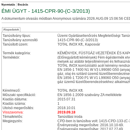
Nyomtatás
Bezárás
ÉMI ÜGYT - 1415-CPR-90-(C-3/2013)
A dokumentum olvasás módban Anonymous számára 2026.AUG.09 15:06:56 CE
Alapadatok
Tanúsítvány típus:
Üzemi Gyártásellenőrzés Megfelelőségi Tanú
Tanúsítvány azonosító
1415-CPR-90-(C-3/2013)
Tanúsított üzem:
TOTAL INOX Kft., Kaposvár
Termék kategória:
KÉMÉNYEK, FÜSTGÁZ-VEZETÉKEK ÉS KA
Termékkör:
(Előregyártott kémények) Fém égéstermék el
melyek az alábbi teljesítménnyel és felhasznál
TOTAL INOX korrózióálló acél kémény rendsz
EN 1856-1 T400 N1 W V3 L99080 G50 (anyag
gáz, olaj és szilárd üzemű tüzelőberendezése
EN 1856-1 T200 P1 W V1 L99060 O50 (anyag
gáz üzemű tüzelőberendezésekhez alkalmazhat
Kérelmező:
TOTAL INOX Kft.
Műszaki specifikáció:
EN 1856-1:2009 szabvány ZA melléklete
Kiadás dátuma:
2015.07.31
Kiadás száma:
1
Utolsó megerősítés:
2018.10.01
Visszavonva:
2019.09.18
Témafelelős:
Tanúsítási iroda
Megjegyzés:
CPD-ben is tanúsítva volt: 1415-CPD-133-(C
Érvényesség megerősítve: 2016.10.10-től.
Érvényesség megerősítve: 2017.07.27-től.