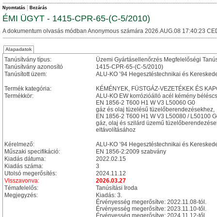
Nyomtatás
Bezárás
ÉMI ÜGYT - 1415-CPR-65-(C-5/2010)
A dokumentum olvasás módban Anonymous számára 2026.AUG.08 17:40:23 CE
Alapadatok
Tanúsítvány típus:
Üzemi Gyártásellenőrzés Megfelelőségi Tanú
Tanúsítvány azonosító
1415-CPR-65-(C-5/2010)
Tanúsított üzem:
ALU-KO ’94 Hegesztéstechnikai és Kereskedelm
Termék kategória:
KÉMÉNYEK, FÜSTGÁZ-VEZETÉKEK ÉS KAPCSOL
Termékkör:
ALU-KO EW korrózióálló acél kémény béléscs
EN 1856-2 T600 H1 W V3 L50060 G0
gáz és olaj tüzelésű tüzelőberendezésekhez,
EN 1856-2 T600 H1 W V3 L50080 / L50100 G
gáz, olaj és szilárd üzemű tüzelőberendezése
eltávolításához
Kérelmező:
ALU-KO ’94 Hegesztéstechnikai és Kereskedelm
Műszaki specifikáció:
EN 1856-2:2009 szabvány
Kiadás dátuma:
2022.02.15
Kiadás száma:
3
Utolsó megerősítés:
2024.11.12
Visszavonva:
2026.03.27
Témafelelős:
Tanúsítási Iroda
Megjegyzés:
Kiadás: 3.
Érvényesség megerősítve: 2022.11.08-tól.
Érvényesség megerősítve: 2023.11.10-től.
Érvényesség megerősítve: 2024.11.12-től.