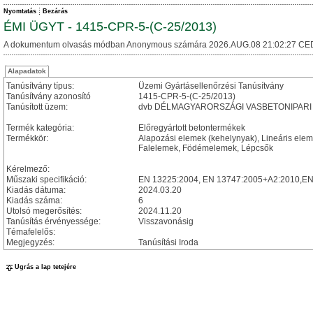
Nyomtatás
Bezárás
ÉMI ÜGYT - 1415-CPR-5-(C-25/2013)
A dokumentum olvasás módban Anonymous számára 2026.AUG.08 21:02:27 CE
Alapadatok
Tanúsítvány típus:
Üzemi Gyártásellenőrzési Tanúsítvány
Tanúsítvány azonosító
1415-CPR-5-(C-25/2013)
Tanúsított üzem:
dvb DÉLMAGYARORSZÁGI VASBETONIPARI K
Termék kategória:
Előregyártott betontermékek
Termékkör:
Alapozási elemek (kehelynyak), Lineáris eleme
Falelemek, Födémelemek, Lépcsők
Kérelmező:
Műszaki specifikáció:
EN 13225:2004, EN 13747:2005+A2:2010,EN 
Kiadás dátuma:
2024.03.20
Kiadás száma:
6
Utolsó megerősítés:
2024.11.20
Tanúsítás érvényessége:
Visszavonásig
Témafelelős:
Megjegyzés:
Tanúsítási Iroda
Ugrás a lap tetejére