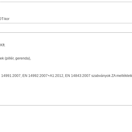
DT-kor
ft.
k (pillér, gerenda),
14991:2007, EN 14992:2007+A1:2012, EN 14843:2007 szabványok ZA melléklet