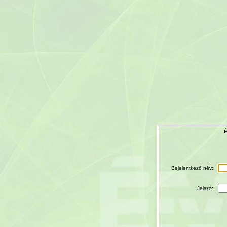
É
Bejelentkező név:
Jelszó: