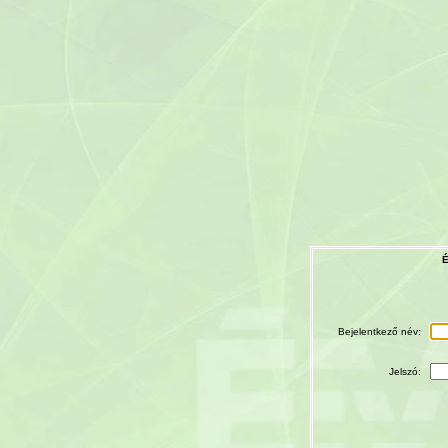
É
Bejelentkező név:
Jelszó: