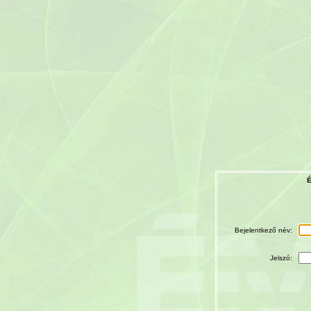
É
Bejelentkező név:
Jelszó: