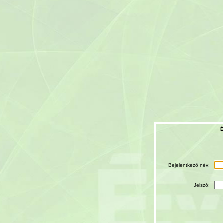
É
Bejelentkező név:
Jelszó: