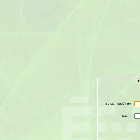
É
Bejelentkező név:
Jelszó: