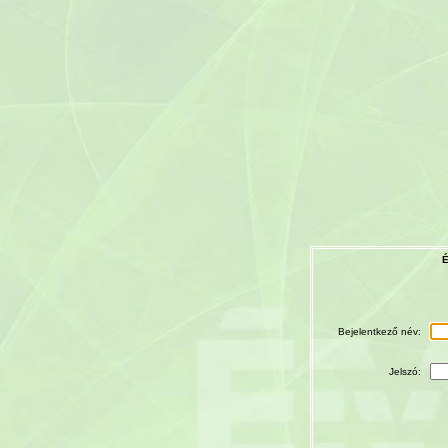
É
Bejelentkező név:
Jelszó: