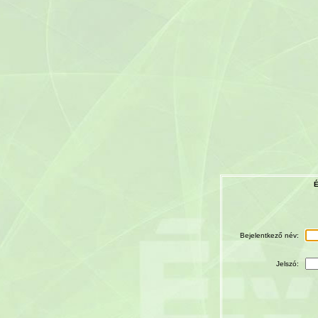
É
Bejelentkező név:
Jelszó: