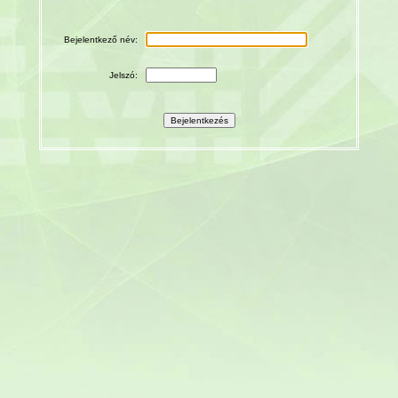
Bejelentkező név:
Jelszó: