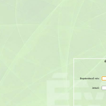
É
Bejelentkező név:
Jelszó: