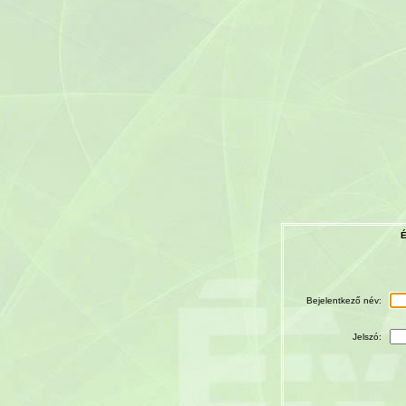
É
Bejelentkező név:
Jelszó: