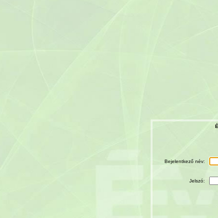
É
Bejelentkező név:
Jelszó: