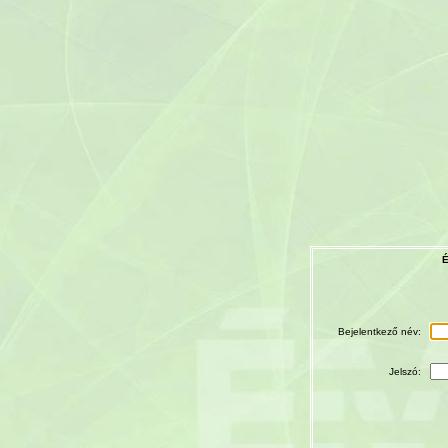
É
Bejelentkező név:
Jelszó: