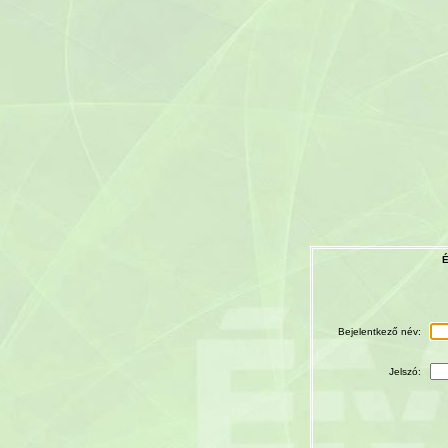
É
Bejelentkező név:
Jelszó: