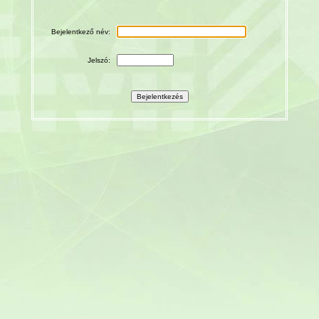
Bejelentkező név:
Jelszó: