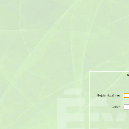
É
Bejelentkező név:
Jelszó: