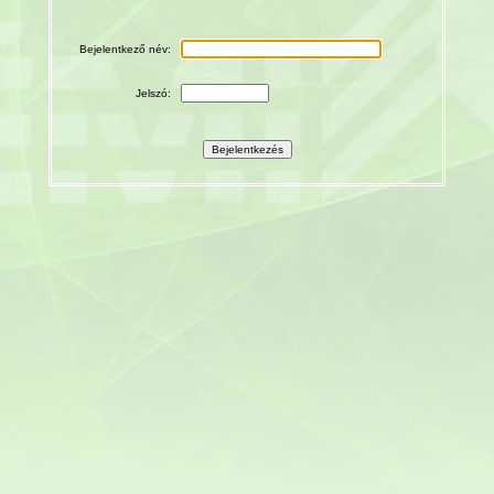
Bejelentkező név:
Jelszó: