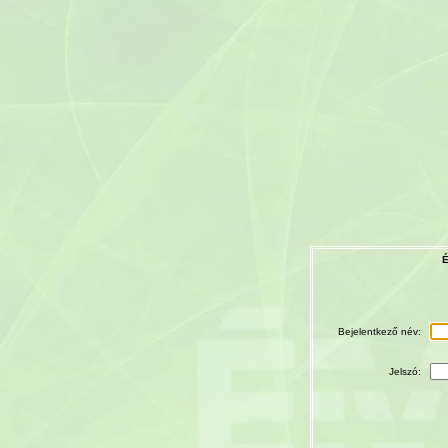
É
Bejelentkező név:
Jelszó: