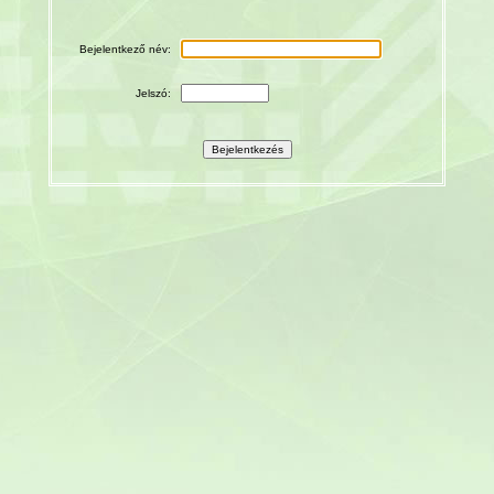
Bejelentkező név:
Jelszó: