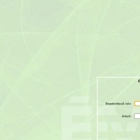
É
Bejelentkező név:
Jelszó: