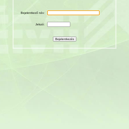
Bejelentkező név:
Jelszó: