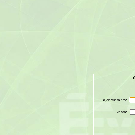
É
Bejelentkező név:
Jelszó: