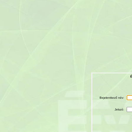
É
Bejelentkező név:
Jelszó: