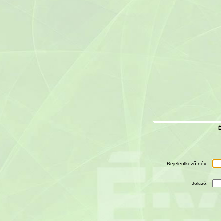
É
Bejelentkező név:
Jelszó: