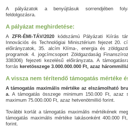
A pályázatok a benyújtásuk sorrendjében foly
feldolgozásra.
A pályázat meghirdetése:
A
ZFR-ÉMI-TÁV/2020
kódszámú Pályázati Kiírás tám
Innovációs és Technológiai Minisztérium fejezet 20. c
előirányzatok, 35. alcím Klíma-, energia és zöldgazda
programok 4. jogcímcsoport Zöldgazdaság Finanszíro
338306) fejezeti kezelésű előirányzata. A támogatásr
forrás
keretösszege 3.000.000.000 Ft, azaz hárommilliá
A vissza nem térítendő támogatás mértéke é
A támogatás maximális mértéke az elszámolható bru
a.
A támogatás összege minimum 150.000 Ft, azaz sz
maximum 75.000.000 Ft, azaz hetvenötmillió forint.
További korlát a támogatás maximális mértékének meg
támogatás maximális mértéke lakásonként 400.000 Ft
forint.