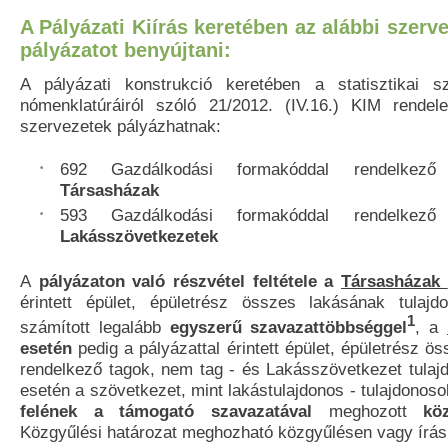
A Pályázati Kiírás keretében az alábbi szerv
pályázatot benyújtani:
A pályázati konstrukció keretében a statisztikai s
nómenklatúráiról szóló 21/2012. (IV.16.) KIM rendel
szervezetek pályázhatnak:
692 Gazdálkodási formakóddal rendelkező
Társasházak
593 Gazdálkodási formakóddal rendelkező
Lakásszövetkezetek
A
pályázaton való részvétel feltétele a
Társasházak
érintett épület, épületrész összes lakásának tulajd
1
számított legalább
egyszerű szavazattöbbséggel
, a
esetén
pedig a pályázattal érintett épület, épületrész ö
rendelkező tagok, nem tag - és Lakásszövetkezet tulaj
esetén a szövetkezet, mint lakástulajdonos - tulajdonos
felének a támogató szavazatával
meghozott
kö
Közgyűlési határozat meghozható közgyűlésen vagy írás