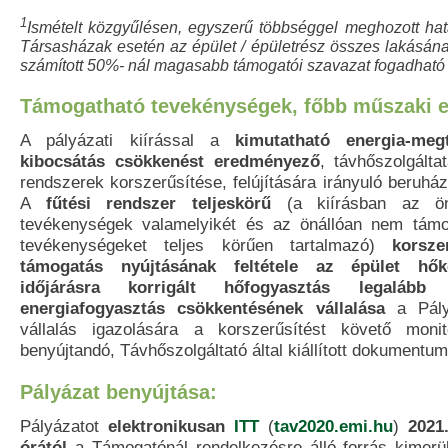
1
Ismételt közgyűlésen, egyszerű többséggel meghozott ha
Társasházak esetén az épület / épületrész összes lakásána
számított 50%- nál magasabb támogatói szavazat fogadható 
Támogatható tevekénységek, főbb műszaki e
A pályázati kiírással a
kimutatható energia-meg
kibocsátás csökkenést eredményező
, távhőszolgáltat
rendszerek korszerűsítése, felújítására irányuló beruh
A
fűtési rendszer teljeskörű
(a kiírásban az öná
tevékenységek valamelyikét és az önállóan nem támog
tevékenységeket teljes körűen tartalmazó)
korsze
támogatás nyújtásának feltétele az épület hők
időjárásra korrigált hőfogyasztás legaláb
energiafogyasztás csökkentésének vállalása
a Pál
vállalás igazolására a korszerűsítést követő monit
benyújtandó, Távhőszolgáltató által kiállított dokumentu
Pályázat benyújtása:
Pályázatot
elektronikusan
ITT
(
tav2020.emi.hu
)
2021
órától
a Támogatónál rendelkezésre álló forrás kimerü