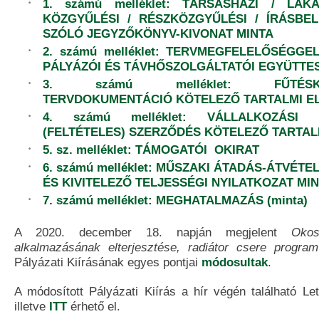
1. számú melléklet: TÁRSASHÁZI / LAK
KÖZGYŰLÉSI / RÉSZKÖZGYŰLÉSI / ÍRÁSBE
SZÓLÓ JEGYZŐKÖNYV-KIVONAT MINTA
2. számú melléklet: TERVMEGFELELŐSÉGG
PÁLYÁZÓI ÉS TÁVHŐSZOLGÁLTATÓI EGYÜTTE
3. számú melléklet: FŰTÉSKOR
TERVDOKUMENTÁCIÓ KÖTELEZŐ TARTALMI E
4. számú melléklet: VÁLLALKOZÁSI 
(FELTÉTELES) SZERZŐDÉS KÖTELEZŐ TARTAL
5. sz. melléklet: TÁMOGATÓI OKIRAT
6. számú melléklet: MŰSZAKI ÁTADÁS-ÁTVÉT
ÉS KIVITELEZŐ TELJESSÉGI NYILATKOZAT MI
7. számú melléklet: MEGHATALMAZÁS (minta)
A 2020. december 18. napján megjelent
Okos
alkalmazásának elterjesztése, radiátor csere program
Pályázati Kiírásának egyes pontjai
módosultak
.
A módosított Pályázati Kiírás a hír végén található Letö
illetve
ITT
érhető el.