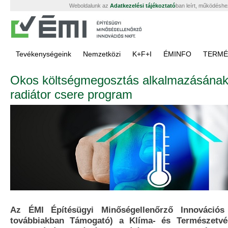
Weboldalunk az
Adatkezelési tájékoztató
ban leírt, működéshe
Tevékenységeink
Nemzetközi
K+F+I
ÉMINFO
TERMÉ
Okos költségmegosztás alkalmazásának 
radiátor csere program
Az ÉMI Építésügyi Minőségellenőrző Innovációs 
továbbiakban Támogató) a Klíma- és Természetvé