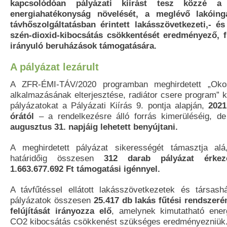
kapcsolódóan pályázati kiírást tesz közzé a
energiahatékonyság növelését, a meglévő lakóing
távhőszolgáltatásban érintett lakásszövetkezeti,- é
szén-dioxid-kibocsátás csökkentését eredményező, f
irányuló beruházások támogatására.
A pályázat lezárult
A ZFR-ÉMI-TÁV/2020 programban meghirdetett „Oko
alkalmazásának elterjesztése, radiátor csere program” 
pályázatokat a Pályázati Kiírás 9. pontja alapján,
2021
órától
– a rendelkezésre álló forrás kimerüléséig, d
augusztus 31. napjáig lehetett benyújtani.
A meghirdetett pályázat sikerességét támasztja al
határidőig összesen
312 darab pályázat érkez
1.663.677.692 Ft támogatási igénnyel.
A távfűtéssel ellátott lakásszövetkezetek és társashá
pályázatok összesen
25.417 db lakás fűtési rendszeré
felújítását irányozza elő
, amelynek kimutatható ener
CO2 kibocsátás csökkenést szükséges eredményezniük