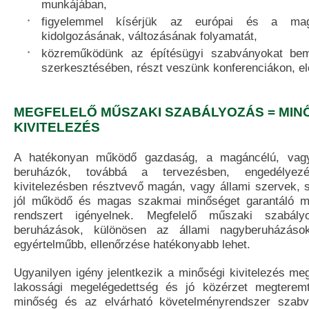
munkájában,
figyelemmel kísérjük az európai és a ma
kidolgozásának, változásának folyamatát,
közreműködünk az építésügyi szabványokat bem
szerkesztésében, részt veszünk konferenciákon, e
MEGFELELŐ MŰSZAKI SZABÁLYOZÁS = MIN
KIVITELEZÉS
A hatékonyan működő gazdaság, a magáncélú, vagy
beruházók, továbbá a tervezésben, engedélyez
kivitelezésben résztvevő magán, vagy állami szervek, 
jól működő és magas szakmai minőséget garantáló m
rendszert igényelnek. Megfelelő műszaki szabály
beruházások, különösen az állami nagyberuházáso
egyértelműbb, ellenőrzése hatékonyabb lehet.
Ugyanilyen igény jelentkezik a minőségi kivitelezés me
lakossági megelégedettség és jó közérzet megteremt
minőség és az elvárható követelményrendszer szab