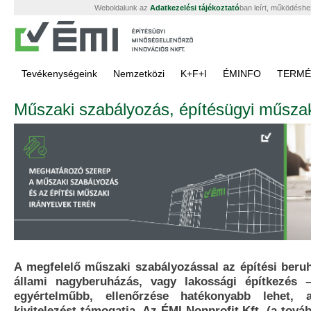
Weboldalunk az
Adatkezelési tájékoztató
ban leírt, működéshe
Tevékenységeink
Nemzetközi
K+F+I
ÉMINFO
TERMÉ
Műszaki szabályozás, építésügyi műszak
A megfelelő műszaki szabályozással az építési beru
állami nagyberuházás, vagy lakossági építkezés 
egyértelműbb, ellenőrzése hatékonyabb lehet,
kivitelezést támogatja. Az ÉMI Nonprofit Kft. (a tová