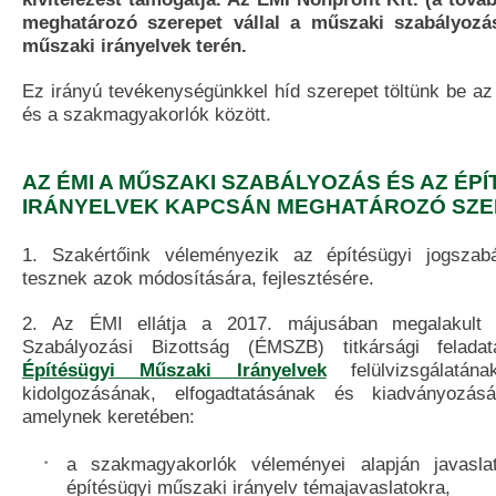
meghatározó szerepet vállal a műszaki szabályozás,
műszaki irányelvek terén.
Ez irányú tevékenységünkkel híd szerepet töltünk be az
és a szakmagyakorlók között.
AZ ÉMI A MŰSZAKI SZABÁLYOZÁS ÉS AZ ÉPÍ
IRÁNYELVEK KAPCSÁN MEGHATÁROZÓ SZER
1. Szakértőink véleményezik az építésügyi jogszabál
tesznek azok módosítására, fejlesztésére.
2. Az ÉMI ellátja a 2017. májusában megalakult 
Szabályozási Bizottság (ÉMSZB) titkársági feladat
Építésügyi Műszaki Irányelvek
felülvizsgálatána
kidolgozásának, elfogadtatásának és kiadványozásá
amelynek keretében:
a szakmagyakorlók véleményei alapján javasla
építésügyi műszaki irányelv témajavaslatokra,