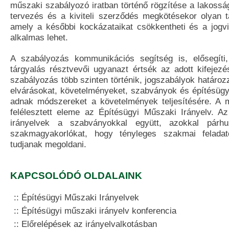
műszaki szabályozó iratban történő rögzítése a lakossá
tervezés és a kiviteli szerződés megkötésekor olyan t
amely a későbbi kockázataikat csökkentheti és a jogv
alkalmas lehet.
A szabályozás kommunikációs segítség is, elősegít
tárgyalás résztvevői ugyanazt értsék az adott kifejezé
szabályozás több szinten történik, jogszabályok határo
elvárásokat, követelményeket, szabványok és építésügy
adnak módszereket a követelmények teljesítésére. A 
felélesztett eleme az Építésügyi Műszaki Irányelv. A
irányelvek a szabványokkal együtt, azokkal párh
szakmagyakorlókat, hogy tényleges szakmai feladat
tudjanak megoldani.
KAPCSOLÓDÓ OLDALAINK
Építésügyi Műszaki Irányelvek
Építésügyi műszaki irányelv konferencia
Előrelépések az irányelvalkotásban