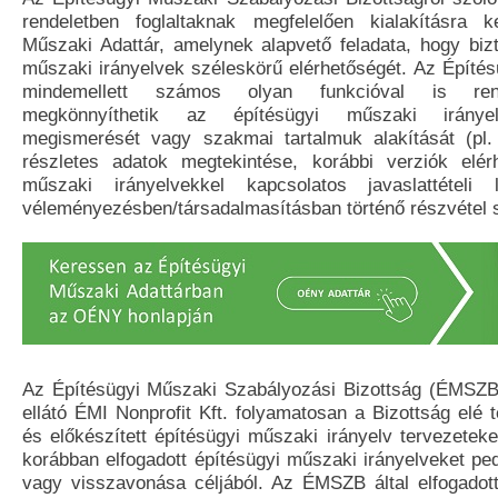
rendeletben foglaltaknak megfelelően kialakításra k
Műszaki Adattár, amelynek alapvető feladata, hogy bizt
műszaki irányelvek széleskörű elérhetőségét. Az Építés
mindemellett számos olyan funkcióval is ren
megkönnyíthetik az építésügyi műszaki irányel
megismerését vagy szakmai tartalmuk alakítását (pl.
részletes adatok megtekintése, korábbi verziók elér
műszaki irányelvekkel kapcsolatos javaslattételi 
véleményezésben/társadalmasításban történő részvétel s
Az Építésügyi Műszaki Szabályozási Bizottság (ÉMSZB) t
ellátó ÉMI Nonprofit Kft. folyamatosan a Bizottság elé te
és előkészített építésügyi műszaki irányelv tervezetek
korábban elfogadott építésügyi műszaki irányelveket pe
vagy visszavonása céljából. Az ÉMSZB által elfogadot