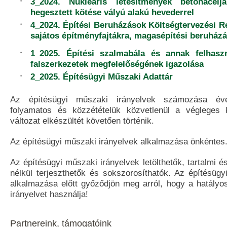
3­_2024. Nukleáris létesítmények betonacélja
hegesztett kötése vályú alakú hevederrel
4­_2024. Építési Beruházások Költségtervezési 
sajátos építményfajtákra, magasépítési beruház
1_2025. Építési szalmabála és annak felhaszn
falszerkezetek megfelelőségének igazolása
2_2025. Építésügyi Műszaki Adattár
Az építésügyi műszaki irányelvek számozása éve
folyamatos és közzétételük közvetlenül a végleges k
változat elkészültét követően történik.
Az építésügyi műszaki irányelvek alkalmazása önkéntes
Az építésügyi műszaki irányelvek letölthetők, tartalmi 
nélkül terjeszthetők és sokszorosíthatók. Az építésügy
alkalmazása előtt győződjön meg arról, hogy a hatályo
irányelvet használja!
Partnereink, támogatóink