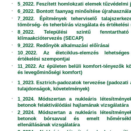
5_2022. Feszített homlokzati elemek tűzvédelmi 
6_2022. Bontott faanyag minősítése újrahasznála
7_2022. Építmények teherviselő talajszerkeze
tömörség- és teherbírás vizsgálata és értékelési
8_2022. Települési szintű fenntartha
klímaakciótervezés (SECAP)
9_2022. Redőnyök alkalmazási előírásai
10_2022. Az életciklus-elemzés lehetség
értékelési szempontjai
11_2022. Az épületen belüli komfort-tényezők k
és levegőminőségi komfort)
1_2023. Esztrich-padozatok tervezése (padozati 
tulajdonságok, követelmények)
1_2024. Módszertan a nukleáris létesítménye
betonok felaktiválódási hajlamának vizsgálatára
2­_2024. Módszertan a nukleáris létesítménye
betonok bórsavval és emelt hőmérsékl
ellenállásának vizsgálatára