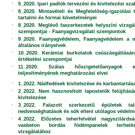
5_2020. Ipari padlók tervezési és kivitelezési sza
6_2020. Mintavételi és Megfelelőség-igazolási 
tartalmi és formai követelményei
8_2020. Meglévő faszerkezetek helyszíni vizsgál
szempontjai - Faanyagvizsgálati szempontok
9_2020. Faanyagvédelem, Faanyagvédelem a m
általános irányelvek
10_2020. Kerámiai burkolatok csúszásgátlásán
értékelési szempontjai
11_2020. Szálas hőszigetelőanyagok 
teljesítményének meghatározási elvei
1_2022. Nádfedések kivitelezése és karbantartás
2_2022. Nem hasznosított lapostetők felújítás
kivitelezése
3_2022. Falazott szerkezetű épületek ta
nedvességhatások és sók elleni utólagos védelm
4_2022. Előzetes teherfelvétel nagyszilárdsá
vasbeton bordás födémpanelek terhelés
vizsgálatához