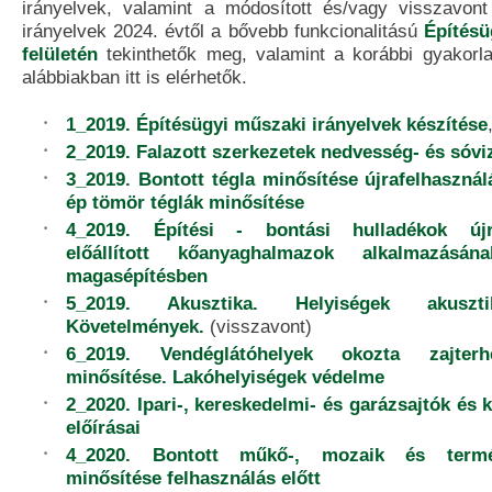
irányelvek, valamint a módosított és/vagy visszavon
irányelvek 2024. évtől a bővebb funkcionalitású
Építésü
felületén
tekinthetők meg, valamint a korábbi gyakorl
alábbiakban itt is elérhetők.
1_2019. Építésügyi műszaki irányelvek készítése
2_2019. Falazott szerkezetek nedvesség- és sóvi
3_2019. Bontott tégla minősítése újrafelhasználá
ép tömör téglák minősítése
4_2019. Építési - bontási hulladékok újra
előállított kőanyaghalmazok alkalmazásán
magasépítésben
5_2019. Akusztika. Helyiségek akuszti
Követelmények.
(visszavont)
6_2019. Vendéglátóhelyek okozta zajterh
minősítése. Lakóhelyiségek védelme
2_2020. Ipari-, kereskedelmi- és garázsajtók és 
előírásai
4_2020. Bontott műkő-, mozaik és termé
minősítése felhasználás előtt