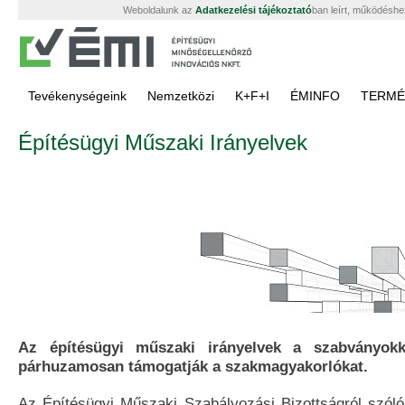
Weboldalunk az
Adatkezelési tájékoztató
ban leírt, működéshe
Tevékenységeink
Nemzetközi
K+F+I
ÉMINFO
TERMÉ
Építésügyi Műszaki Irányelvek
Az építésügyi műszaki irányelvek a szabványokk
párhuzamosan támogatják a szakmagyakorlókat.
Az Építésügyi Műszaki Szabályozási Bizottságról szóló 