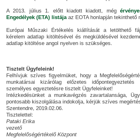
A 2013. július 1. előtt kiadott kiadott, még
érvény
Engedélyek (ETA) listája
az EOTA honlapján tekinthető 
Európai Műszaki Értékelés kiállítását a letölthető fáj
kérelem adatlap kitöltésével és megküldésével kezdem
adatlap kitöltése angol nyelven is szükséges.
Tisztelt Ügyfeleink!
Felhívjuk szíves figyelmüket, hogy a Megfelelőségér
munkatársai kizárólag előzetes időpontegyeztetés 
személyes egyeztetésre tisztelt Ügyfeleinket!
Intézkedésünket a munkavégzés zavartalansága, Ügy
pontosabb kiszolgálása indokolja, kérjük szíves megérté
Szentendre, 2019.02.06.
Tisztelettel:
Pataki Erika
vezető
Megfelelőségértékelő Központ