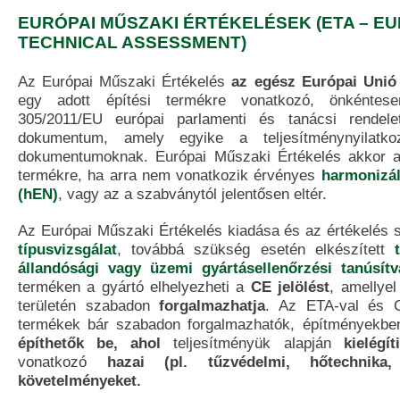
EURÓPAI MŰSZAKI ÉRTÉKELÉSEK (ETA – E
TECHNICAL ASSESSMENT)
Az Európai Műszaki Értékelés
az egész Európai Unió 
egy adott építési termékre vonatkozó, önkéntes
305/2011/EU európai parlamenti és tanácsi rendelet
dokumentum, amely egyike a teljesítménynyilatko
dokumentumoknak. Európai Műszaki Értékelés akkor ad
termékre, ha arra nem vonatkozik érvényes
harmonizál
(hEN)
, vagy az a szabványtól jelentősen eltér.
Az Európai Műszaki Értékelés kiadása és az értékelés s
típusvizsgálat
, továbbá szükség esetén elkészített
állandósági vagy üzemi gyártásellenőrzési tanúsít
terméken a gyártó elhelyezheti a
CE jelölést
, amellyel
területén szabadon
forgalmazhatja
. Az ETA-val és CE
termékek bár szabadon forgalmazhatók, építményekb
építhetők be, ahol
teljesítményük alapján
kielégí
vonatkozó
hazai (pl. tűzvédelmi, hőtechnika, 
követelményeket.