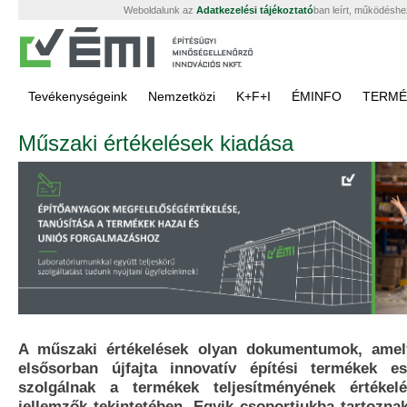
Weboldalunk az
Adatkezelési tájékoztató
ban leírt, működéshe
Tevékenységeink
Nemzetközi
K+F+I
ÉMINFO
TERMÉ
Műszaki értékelések kiadása
A műszaki értékelések olyan dokumentumok, amel
elsősorban újfajta innovatív építési termékek es
szolgálnak a termékek teljesítményének értékel
jellemzők tekintetében. Egyik csoportjukba tartozn