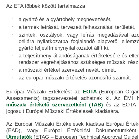
Az ETA többek között tartalmazza
a gyártó és a gyártóhely megnevezését,
a termék leírását, tervezett felhasználási területét,
szintek, osztályok, vagy leírás megadásával azo
céljára nyilatkozatba foglalandó alapvető jellem
gyártó teljesítménynyilatkozatot állít ki,
a teljesítmény állandóságának értékelésére és elle
rendszer végrehajtásához szükséges műszaki részl
a műszaki értékel szervezet nevét, címét,
az európai műszaki értékelés azonosító számát.
Európai Műszaki Értékelést az
EOTA
(European Organi
Assessments) tagszervezetei adhatnak ki. Az ÉMI Non
műszaki értékelő szervezetként (TAB)
és az EOTA te
jogosult Európai Műszaki Értékelések kiadására.
Az Európai Műszaki Értékelések kiadása Európai Érté
(EAD), vagy Európai Értékelési Dokumentumkén
Útmutatók
(ETAG – European Technical Approval Guidelin