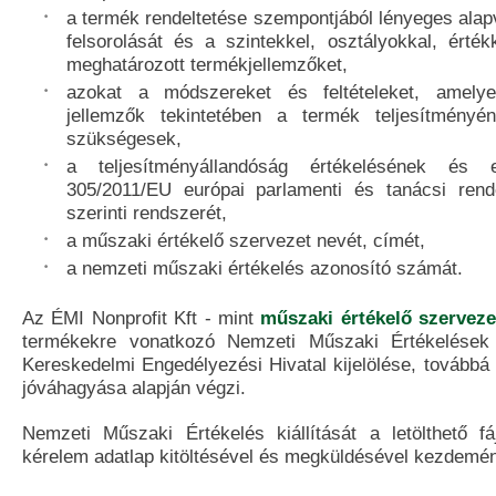
a termék rendeltetése szempontjából lényeges alap
felsorolását és a szintekkel, osztályokkal, érték
meghatározott termékjellemzőket,
azokat a módszereket és feltételeket, amely
jellemzők tekintetében a termék teljesítményé
szükségesek,
a teljesítményállandóság értékelésének és 
305/2011/EU európai parlamenti és tanácsi rende
szerinti rendszerét,
a műszaki értékelő szervezet nevét, címét,
a nemzeti műszaki értékelés azonosító számát.
Az ÉMI Nonprofit Kft - mint
műszaki értékelő szerveze
termékekre vonatkozó Nemzeti Műszaki Értékelések
Kereskedelmi Engedélyezési Hivatal kijelölése, továbbá
jóváhagyása alapján végzi.
Nemzeti Műszaki Értékelés kiállítását a letölthető fáj
kérelem adatlap kitöltésével és megküldésével kezdemén