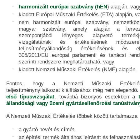
harmonizált európai szabvány (hEN
) alapján, vag
kiadott Európai Műszaki Értékelés (ETA) alapján, v
nem harmonizált európai szabvány, nemzetkö
magyar szabvány, amely alapján a terveze
szempontjából lényeges alapvető termékj
vizsgálatának és értékelésének módszer
teljesítményállandóság értékelésének és e
305/2011/EU európai parlamenti és tanácsi rende
szerinti rendszere meghatározható, vagy
kiadott Nemzeti Műszaki Értékelés (NMÉ) alapján.
Fontos, hogy a Nemzeti Műszaki Értékel
teljesítménynyilatkozat kiállításához még nem elegendő
első típusvizsgálat
, továbbá bizonyos esetekben a
állandósági vagy üzemi gyártásellenőrzési tanúsítván
A Nemzeti Műszaki Értékelés többek között tartalmazza
a gyártó nevét és címét,
az építési termék általános leírását és felhasználási