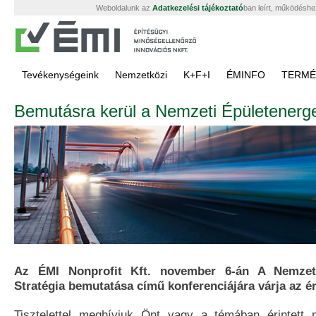
Weboldalunk az
Adatkezelési tájékoztató
ban leírt, működéshe
Tevékenységeink
Nemzetközi
K+F+I
ÉMINFO
TERMÉ
Bemutásra kerül a Nemzeti Épületenerget
Az ÉMI Nonprofit Kft. november 6-án A Nemzeti 
Stratégia bemutatása című konferenciájára várja az é
Tisztelettel meghívjuk Önt vagy a témában érintett