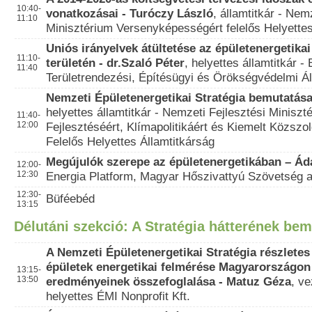
10:40-
vonatkozásai -
Turóczy László
, államtitkár - Ne
11:10
Minisztérium Versenyképességért felelős Helyettes
Uniós irányelvek átültetése az épületenergetika
11:10-
területén - dr.Szaló Péter
, helyettes államtitkár 
11:40
Területrendezési, Építésügyi és Örökségvédelmi Ál
Nemzeti Épületenergetikai Stratégia bemutatása
helyettes államtitkár - Nemzeti Fejlesztési Minisz
11:40-
12:00
Fejlesztéséért, Klímapolitikáért és Kiemelt Közszol
Felelős Helyettes Államtitkárság
Megújulók szerepe az épületenergetikában –
Ád
12:00-
12:30
Energia Platform, Magyar Hőszivattyú Szövetség a
12:30-
Büféebéd
13:15
Délutáni szekció: A Stratégia hátterének be
A Nemzeti Épületenergetikai Stratégia részletes
épületek energetikai felmérése Magyarországon
13:15-
13:50
eredményeinek összefoglalása - Matuz Géza
, v
helyettes ÉMI Nonprofit Kft.