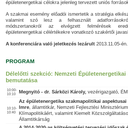
épületenergetikai célokra jelenleg tervezett uniós forráso
A szakmai esemény előadói ismertetik a stratégia elkés
valamint szó lesz a felhasznált adatforrásokró
módszertanokról az elvégzett felmérések ere
épületenergetikai célértékekre vonatkozó szakértői javasl
A konferenciára való jeletkezés lezárult
2013.11.05-én.
PROGRAM
Délelőtti szekció: Nemzeti Épületenergetikai 
bemutatása
10:00-
Megnyitó - dr. Sárközi Károly,
vezérigazgató, ÉMI
10:10
Az épületenergetika szakmapolitikai aspektusai 
Imre
, államtitkár, Nemzeti Fejlesztési Minisztériu
10:10-
10:40
Klímapolitikáért, valamint Kiemelt Közszolgáltatáso
Államtitkárság
A 2014-2020-as költségvetési tervezési időszak 