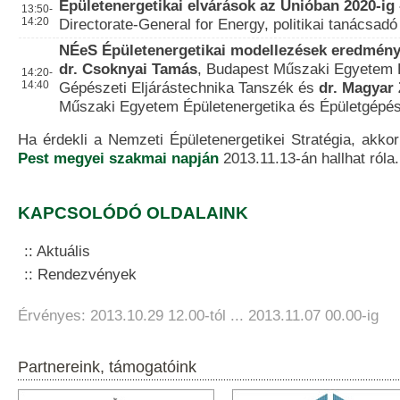
Épületenergetikai elvárások az Unióban 2020-ig
13:50-
14:20
Directorate-General for Energy, politikai tanácsadó
NÉeS Épületenergetikai modellezések eredmény
dr. Csoknyai Tamás
, Budapest Műszaki Egyetem 
14:20-
14:40
Gépészeti Eljárástechnika Tanszék és
dr. Magyar 
Műszaki Egyetem Épületenergetika és Épületgépés
Ha érdekli a Nemzeti Épületenergetikei Stratégia, akk
Pest megyei szakmai napján
2013.11.13-án hallhat róla.
KAPCSOLÓDÓ OLDALAINK
Aktuális
Rendezvények
Érvényes: 2013.10.29 12.00-tól ... 2013.11.07 00.00-ig
Partnereink, támogatóink