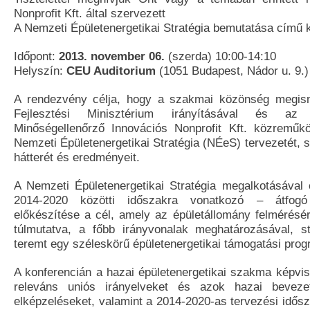
Nonprofit Kft. által szervezett
A Nemzeti Épületenergetikai Stratégia bemutatása című 
Időpont:
2013. november 06.
(szerda) 10:00-14:10
Helyszín:
CEU Auditorium
(1051 Budapest, Nádor u. 9.)
A rendezvény célja, hogy a szakmai közönség megis
Fejlesztési Minisztérium irányításával és a
Minőségellenőrző Innovációs Nonprofit Kft. közreműkö
Nemzeti Épületenergetikai Stratégia (NÉeS) tervezetét, s
hátterét és eredményeit.
A Nemzeti Épületenergetikai Stratégia megalkotásával
2014-2020 közötti időszakra vonatkozó – átfog
előkészítése a cél, amely az épületállomány felmérésé
túlmutatva, a főbb irányvonalak meghatározásával, s
teremt egy széleskörű épületenergetikai támogatási prog
A konferencián a hazai épületenergetikai szakma képvis
releváns uniós irányelveket és azok hazai bevezet
elképzeléseket, valamint a 2014-2020-as tervezési idős