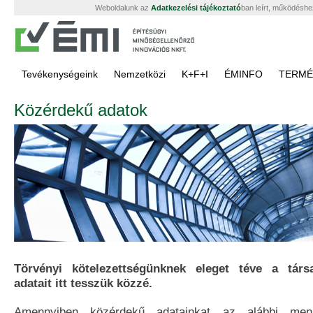
Weboldalunk az
Adatkezelési tájékoztató
ban leírt, működéshe
Tevékenységeink
Nemzetközi
K+F+I
ÉMINFO
TERMÉ
Közérdekű adatok
Törvényi kötelezettségünknek eleget téve a tár
adatait itt tesszük közzé.
Amennyiben közérdekű adatainkat az alábbi menü