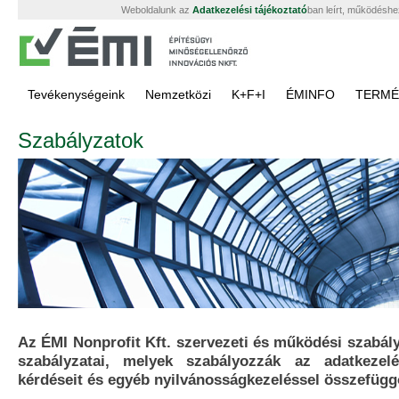
Weboldalunk az
Adatkezelési tájékoztató
ban leírt, működéshe
Tevékenységeink
Nemzetközi
K+F+I
ÉMINFO
TERMÉ
Szabályzatok
Az ÉMI Nonprofit Kft. szervezeti és működési szabályz
szabályzatai, melyek szabályozzák az adatkezelé
kérdéseit és egyéb nyilvánosságkezeléssel összefügg