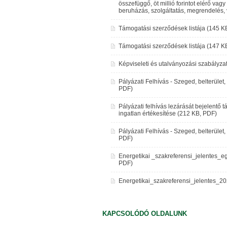
összefüggő, öt millió forintot elérő va
beruházás, szolgáltatás, megrendelés,
Támogatási szerződések listája (145 K
Támogatási szerződések listája (147 K
Képviseleti és utalványozási szabályza
Pályázati Felhívás - Szeged, belterület,
PDF)
Pályázati felhívás lezárását bejelentő t
ingatlan értékesítése (212 KB, PDF)
Pályázati Felhívás - Szeged, belterület,
PDF)
Energetikai _szakreferensi_jelentes_e
PDF)
Energetikai_szakreferensi_jelentes_2
KAPCSOLÓDÓ OLDALUNK