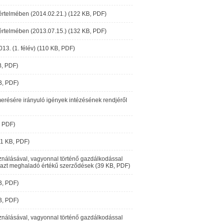
. értelmében (2014.02.21.) (122 KB, PDF)
. értelmében (2013.07.15.) (132 KB, PDF)
13. (1. félév) (110 KB, PDF)
B, PDF)
B, PDF)
résére irányuló igények intézésének rendjéről
, PDF)
41 KB, PDF)
ználásával, vagyonnal történő gazdálkodással
agy azt meghaladó értékű szerződések (39 KB, PDF)
B, PDF)
B, PDF)
ználásával, vagyonnal történő gazdálkodással