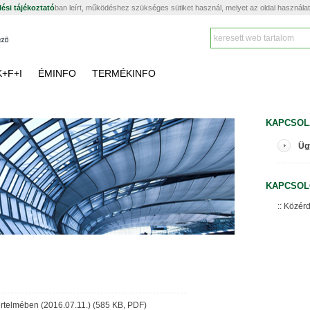
ési tájékoztató
ban leírt, működéshez szükséges sütiket használ, melyet az oldal használa
K+F+I
ÉMINFO
TERMÉKINFO
KAPCSOL
Üg
KAPCSOL
Közérd
 értelmében (2016.07.11.) (585 KB, PDF)