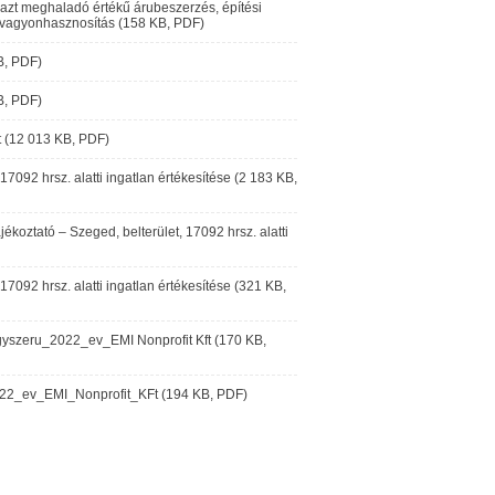
gy azt meghaladó értékű árubeszerzés, építési
 vagyonhasznosítás (158 KB, PDF)
B, PDF)
B, PDF)
t (12 013 KB, PDF)
 17092 hrsz. alatti ingatlan értékesítése (2 183 KB,
ájékoztató – Szeged, belterület, 17092 hrsz. alatti
 17092 hrsz. alatti ingatlan értékesítése (321 KB,
gyszeru_2022_ev_EMI Nonprofit Kft (170 KB,
022_ev_EMI_Nonprofit_KFt (194 KB, PDF)