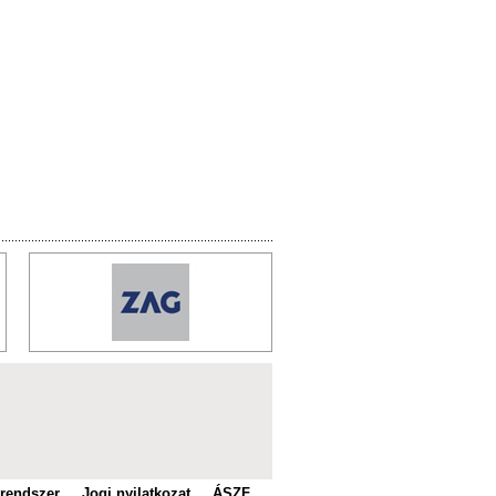
 rendszer
Jogi nyilatkozat
ÁSZF