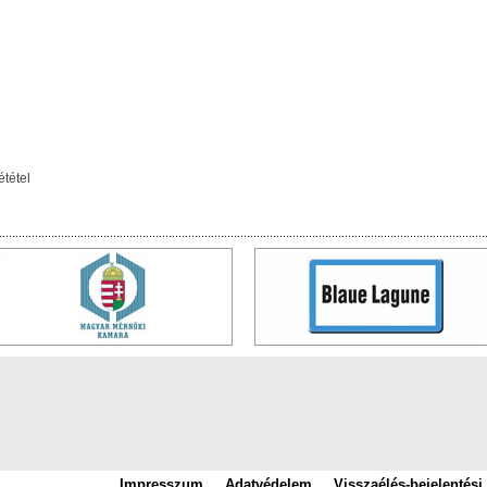
ététel
Impresszum
Adatvédelem
Visszaélés-bejelentési