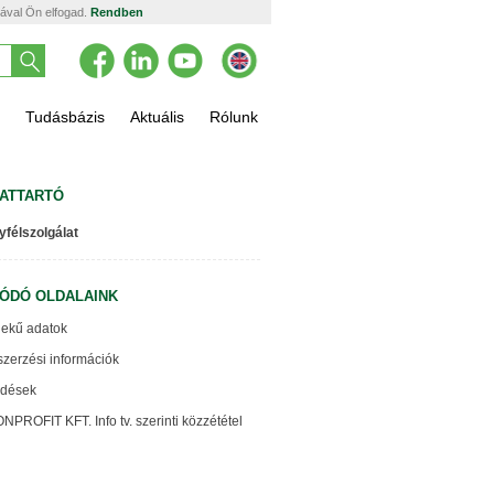
tával Ön elfogad.
Rendben
Tudásbázis
Aktuális
Rólunk
ATTARTÓ
yfélszolgálat
ÓDÓ OLDALAINK
ekű adatok
zerzési információk
ődések
NPROFIT KFT. Info tv. szerinti közzététel