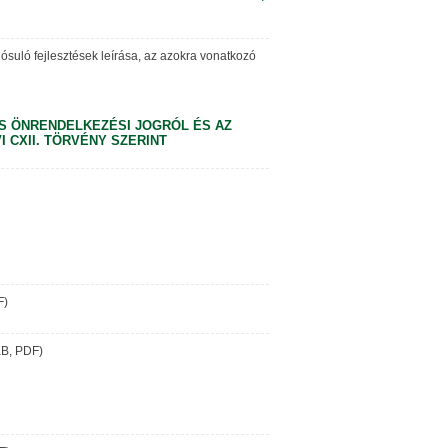
suló fejlesztések leírása, az azokra vonatkozó
S ÖNRENDELKEZÉSI JOGRÓL ÉS AZ
 CXII. TÖRVÉNY SZERINT
F)
KB, PDF)