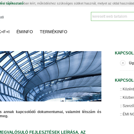
ési tájékoztató
ban leírt, működéshez szükséges sütiket használ, melyet az oldal használa
K+F+I
ÉMINFO
TERMÉKINFO
KAPCSOL
Üg
KAPCSOL
Közérd
Közbes
Szerz
és annak kapcsolódó dokumentumai, valamint létszám és
ÉMI NO
 meg.
MEGVALÓSULÓ FEJLESZTÉSEK LEÍRÁSA, AZ