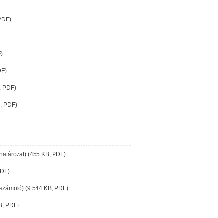
 PDF)
F)
DF)
, PDF)
B, PDF)
határozat) (455 KB, PDF)
PDF)
eszámoló) (9 544 KB, PDF)
B, PDF)