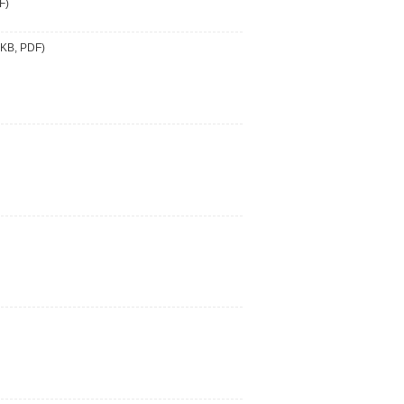
F)
 KB, PDF)