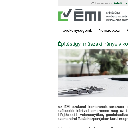
Weboldalunk az
Adatkezel
Tevékenységeink
Nemzetközi
Építésügyi műszaki irányelv k
Az ÉMI szakmai konferencia-sorozatot i
szélesebb körével ismertesse meg az ép
kifejthessék véleményüket, gondolataik
szentendrei Tudásközpontjában kerül meg