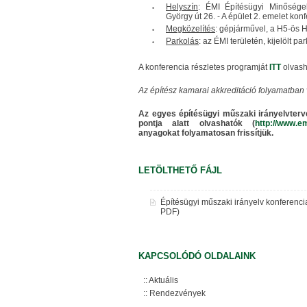
Helyszín
: ÉMI Építésügyi Minőségel
György út 26. - A épület 2. emelet kon
Megközelítés
: gépjárművel, a H5-ös H
Parkolás
: az ÉMI területén, kijelölt 
A konferencia részletes programját
ITT
olvash
Az építész kamarai akkreditáció folyamatban 
Az egyes építésügyi műszaki irányelvterv
pontja alatt olvashatók (
http://www.e
anyagokat folyamatosan frissítjük.
LETÖLTHETŐ FÁJL
Építésügyi műszaki irányelv konferencia
PDF)
KAPCSOLÓDÓ OLDALAINK
Aktuális
Rendezvények