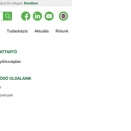
tával Ön elfogad.
Rendben
Tudásbázis
Aktuális
Rólunk
ATTARTÓ
yfélszolgálat
ÓDÓ OLDALAINK
s
zvények