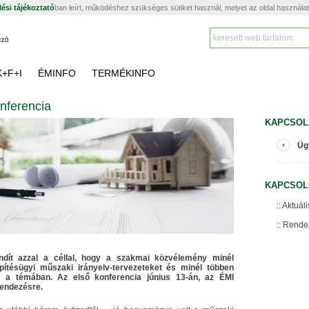
ési tájékoztató
ban leírt, működéshez szükséges sütiket használ, melyet az oldal használa
K+F+I
ÉMINFO
TERMÉKINFO
onferencia
KAPCSOL
Üg
KAPCSOL
Aktuáli
Rende
ndít azzal a céllal, hogy a szakmai közvélemény minél
ítésügyi műszaki irányelv-tervezeteket és minél többen
at a témában. Az első konferencia június 13-án, az ÉMI
rendezésre.