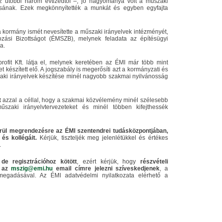
az utóbbi három évtizedtől –, jó hagyománya volt a műszaki
ásának. Ezek megkönnyítették a munkát és egyben egyfajta
kormány ismét nevesítette a műszaki irányelvek intézményét,
ozási Bizottságot (ÉMSZB), melynek feladata az építésügyi
a.
fit Kft. látja el, melynek keretében az ÉMI már több mint
 készített elő. A jogszabály is megerősíti azt a kormányzati és
aki irányelvek készítése minél nagyobb szakmai nyilvánosság
t
azzal a céllal, hogy a szakmai közvélemény minél szélesebb
szaki irányelvtervezeteket és minél többen kifejthessék
erül megrendezésre az ÉMI szentendrei tudásközpontjában,
 és kollégáit.
Kérjük, tiszteljék meg jelenlétükkel és értékes
.
 de regisztrációhoz kötött
, ezért kérjük, hogy
részvételi
g az
mszig@emi.hu
email címre jelezni szíveskedjenek
, a
egadásával. Az ÉMI adatvédelmi nyilatkozata elérhető a