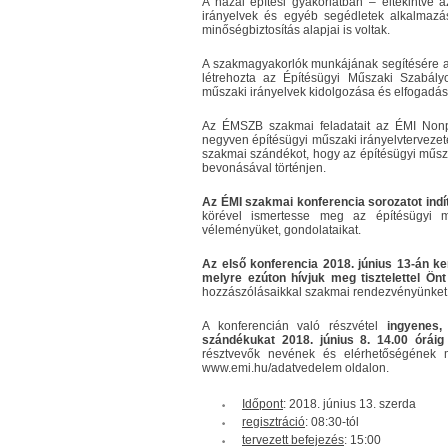
A hazai építési gyakorlatban – eltekintve 
irányelvek és egyéb segédletek alkalmaz
minőségbiztosítás alapjai is voltak.
A szakmagyakorlók munkájának segítésére a 
létrehozta az Építésügyi Műszaki Szabály
műszaki irányelvek kidolgozása és elfogadás
Az ÉMSZB szakmai feladatait az ÉMI Nonpro
negyven építésügyi műszaki irányelvtervezetet
szakmai szándékot, hogy az építésügyi műsz
bevonásával történjen.
Az ÉMI szakmai konferencia sorozatot indí
körével ismertesse meg az építésügyi mű
véleményüket, gondolataikat.
Az első konferencia 2018. június 13-án k
melyre ezúton hívjuk meg tisztelettel Önt
hozzászólásaikkal szakmai rendezvényünket
A konferencián való részvétel
ingyenes,
szándékukat 2018. június 8. 14.00 órái
résztvevők nevének és elérhetőségének m
www.emi.hu/adatvedelem oldalon.
Időpont
: 2018. június 13. szerda
regisztráció
: 08:30-tól
tervezett befejezés
: 15:00