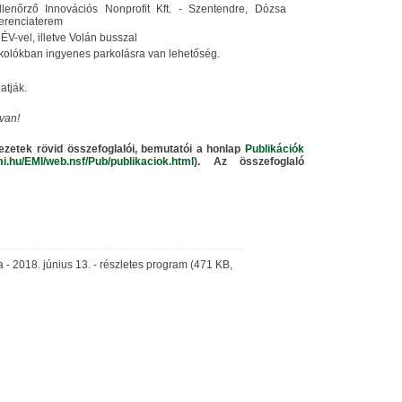
lenőrző Innovációs Nonprofit Kft. - Szentendre, Dózsa
ferenciaterem
ÉV-vel, illetve Volán busszal
parkolókban ingyenes parkolásra van lehetőség.
atják.
van!
ezetek rövid összefoglalói, bemutatói a honlap
Publikációk
mi.hu/EMI/web.nsf/Pub/publikaciok.html
)
. Az összefoglaló
 - 2018. június 13. - részletes program (471 KB,