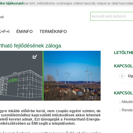
ési tájékoztató
ban leírt, működéshez szükséges sütiket használ, melyet az oldal használa
K+F+I
ÉMINFO
TERMÉKINFO
tható fejlődésének záloga
LETÖLTH
KAPCSOL
Üg
KAPCSOL
Aktuáli
Rende
gyre inkább előtérbe kerül, nem csupán egyéni szinten, de
 A szemléletmódhoz kapcsolódó intézkedések akkor lehetnek
elő keretet adnak. Ezt támogatják a Fenntartható Energia-
készítésében az ÉMI segíti a településeket.