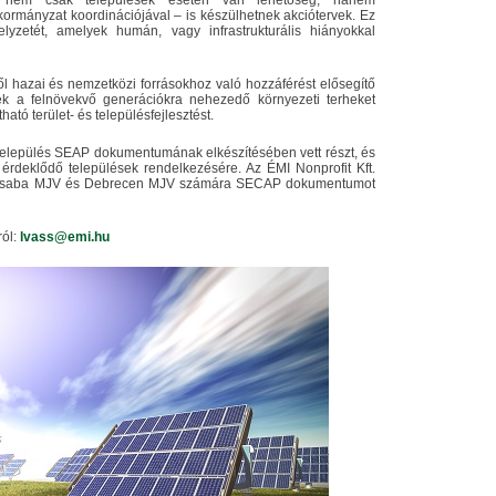
 nem csak települések esetén van lehetőség, hanem
ormányzat koordinációjával – is készülhetnek akciótervek. Ez
yzetét, amelyek humán, vagy infrastrukturális hiányokkal
hazai és nemzetközi forrásokhoz való hozzáférést elősegítő
yek a felnövekvő generációkra nehezedő környezeti terheket
ható terület- és településfejlesztést.
 település SEAP dokumentumának elkészítésében vett részt, és
rdeklődő települések rendelkezésére. Az ÉMI Nonprofit Kft.
scsaba MJV és Debrecen MJV számára SECAP dokumentumot
ól:
lvass@emi.hu