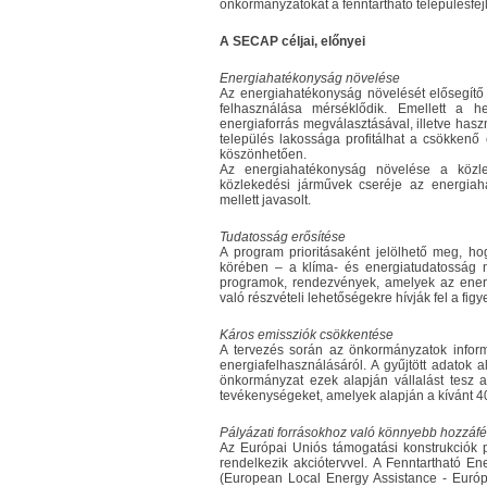
önkormányzatokat a fenntartható településfejl
A SECAP céljai, előnyei
Energiahatékonyság növelése
Az energiahatékonyság növelését elősegítő 
felhasználása mérséklődik. Emellett a h
energiaforrás megválasztásával, illetve hasz
település lakossága profitálhat a csökkenő
köszönhetően.
Az energiahatékonyság növelése a közlek
közlekedési járművek cseréje az energiaha
mellett javasolt.
Tudatosság erősítése
A program prioritásaként jelölhető meg, h
körében – a klíma- és energiatudatosság n
programok, rendezvények, amelyek az ener
való részvételi lehetőségekre hívják fel a figy
Káros emissziók csökkentése
A tervezés során az önkormányzatok inform
energiafelhasználásáról. A gyűjtött adatok 
önkormányzat ezek alapján vállalást tesz
tevékenységeket, amelyek alapján a kívánt 4
Pályázati forrásokhoz való könnyebb hozzáfér
Az Európai Uniós támogatási konstrukciók p
rendelkezik akciótervvel. A Fenntartható E
(European Local Energy Assistance - Európ