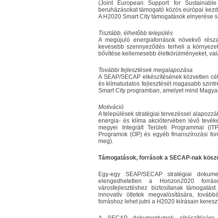
(Joint European Support for Sustainable 
beruházásokat támogató közös európai kezd
A H2020 Smart City támogatások elnyerése s
Tisztább, élhetőbb település
A megújuló energiaforrások növekvő rész
kevesebb szennyeződés terheli a környezete
bővítése kellemesebb életkörülményeket, val
További fejlesztések megalapozása
A SEAP/SECAP elkészítésének közvetlen célj
és klímatudatos fejlesztését magasabb szintr
Smart City programban, amelyet mind Magya
Motiváció
A települések stratégiai tervezéssel alapozz
energia- és klíma akciótervében lévő tevék
megyei Integrált Területi Programmal (I
Programok (OP) és egyéb finanszírozási forr
meg).
Támogatások, források a SECAP-nak kösz
Egy-egy SEAP/SECAP stratégiai dokumen
elengedhetetlen a Horizon2020 forráso
városfejlesztéshez biztosítanak támogatást
innovatív ötletek megvalósítására, tov
forráshoz lehet jutni a H2020 kiírásain kereszt