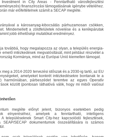
Investment in City Areas - Fenntartható városfejlesztési
eményezés) finanszírozási támogatásának igénybe vételéhez.
orán már előfeltételnek számít a SECAP megléte.
arányával a károsanyag-kibocsátás párhuzamosan csökken,
t. Mindemellett a zöldfelületek növelése és a kerékpárutak
amint jobb élhetőségi mutatókat eredményez.
a továbbá, hogy megalapozza az olyan, a település energia-
e emelő intézkedések megvalósítását, mint például részvétel a
rország Kormánya, mind az Európai Unió kiemelten támogat.
ák meg a 2014-2020 tervezési időszak és a 2030-ig tartó, az EU
enységeket, amelyeket konkrét intézkedésekre bontanak le a
TP) harmóniában, párbeszédet teremtve az egyes Operatív
ások között (pontosan láthatóvá válik, hogy mi miből valósul
önhetően
tum megléte előnyt jelent, bizonyos esetekben pedig
k elnyeréséhez, amelyek a fenntartható, intelligens
. A településeknek Smart City-hez kapcsolódó fejlesztések,
ábbá SEAP/SECAP dokumentumok összeállítására is számos
ül.