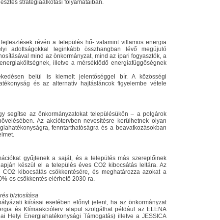
esztés stratégiaalkotási folyamataiban.
fejlesztések révén a település hő- valamint villamos energia
elyi adottságokkal leginkább összhangban lévő megújuló
nosításával mind az önkormányzat, mind az ipari fogyasztók, a
 energiaköltségnek, illetve a mérséklődő energiafüggőségnek
edésen belül is kiemelt jelentőséggel bír. A közösségi
tékonyság és az alternatív hajtásláncok figyelembe vétele
ogy segítse az önkormányzatokat településükön – a polgárok
övelésében. Az akciótervben nevesítésre kerülhetnek olyan
giahatékonyságra, fenntarthatóságra és a beavatkozásokban
elmet.
ációkat gyűjtenek a saját, és a település más szereplőinek
alapján készül el a település éves CO2 kibocsátás leltára. Az
 a CO2 kibocsátás csökkentésére, és meghatározza azokat a
0%-os csökkentés elérhető 2030-ra.
és biztosítása
ályázati kiírásai esetében előnyt jelent, ha az önkormányzat
nergia és Klímaakcióterv alapul szolgálhat például az ELENA
ai Helyi Energiahatékonysági Támogatás) illetve a JESSICA