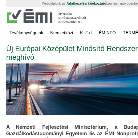
Weboldalunk az
Adatkezelési tájékoztató
ban leírt, működéshe
Tevékenységeink
Nemzetközi
K+F+I
ÉMINFO
TERMÉ
Új Európai Középület Minősítő Rendszer
meghívó
A Nemzeti Fejlesztési Minisztérium, a Buda
Gazdálkodástudományi Egyetem és az ÉMI Nonprofit 