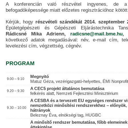
A konferencián való részvétel ingyenes, de a 
befogadóképessége miatt előzetes regisztrációhoz kötött
Kérjük, hogy
részvételi szándékát 2014. szeptember 2
Épületgépészeti és Gépészeti Eljárástechnika Tans
Rádicsné Mika Adrienn,
radicsne@mail.bme.hu
, 
következő adatok megadásával: név, e-mail cím, tele
levelezési cím, végzettség, cégnév.
PROGRAM
Megnyitó
9.00 – 9.10
Matuz Géza, vezérigazgató-helyettes, ÉMI Nonprofit
A CEC5 projekt általános bemutatása
9.20 – 9.30
felkérés alatt, Nemzeti Fejlesztési Minisztérium
A CESBA és a tervezett EU egységes rendszer v
nemzetközi minősítési rendszerekhez – előnyök,
9.30 – 10.00
hátrányok
Beleznay Éva, elnökségi tag, HUGBC
A minősítő rendszer bemutatása, főbb elemeinek
áttekintése