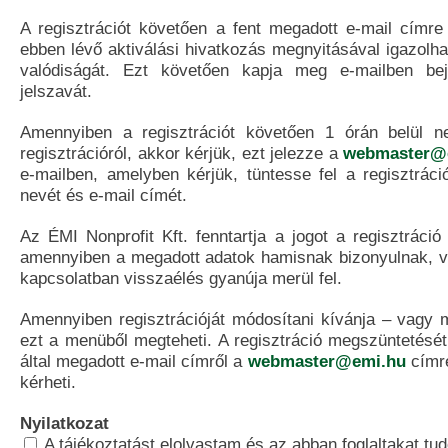
A regisztrációt követően a fent megadott e-mail címre
ebben lévő aktiválási hivatkozás megnyitásával igazolhat
valódiságát. Ezt követően kapja meg e-mailben bej
jelszavát.
Amennyiben a regisztrációt követően 1 órán belül n
regisztrációról, akkor kérjük, ezt jelezze a
webmaster@
e-mailben, amelyben kérjük, tüntesse fel a regisztrác
nevét és e-mail címét.
Az ÉMI Nonprofit Kft. fenntartja a jogot a regisztráció
amennyiben a megadott adatok hamisnak bizonyulnak, va
kapcsolatban visszaélés gyanúja merül fel.
Amennyiben regisztrációját módosítani kívánja – vagy m
ezt a menüből megteheti. A regisztráció megszüntetésé
által megadott e-mail címről a
webmaster@emi.hu
címre
kérheti.
Nyilatkozat
A tájékoztatást elolvastam és az abban foglaltakat t