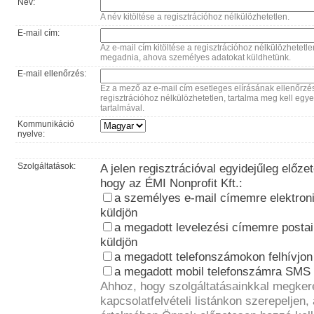
Név:
A név kitöltése a regisztrációhoz nélkülözhetetlen.
E-mail cím:
Az e-mail cím kitöltése a regisztrációhoz nélkülözhetetle
megadnia, ahova személyes adatokat küldhetünk.
E-mail ellenőrzés:
Ez a mező az e-mail cím esetleges elírásának ellenőrzésé
regisztrációhoz nélkülözhetetlen, tartalma meg kell eg
tartalmával.
Kommunikáció
nyelve:
Szolgáltatások:
A jelen regisztrációval egyidejűleg előze
hogy az ÉMI Nonprofit Kft.:
a személyes e-mail címemre elektron
küldjön
a megadott levelezési címemre posta
küldjön
a megadott telefonszámokon felhívjon
a megadott mobil telefonszámra SMS é
Ahhoz, hogy szolgáltatásainkkal megke
kapcsolatfelvételi listánkon szerepeljen,