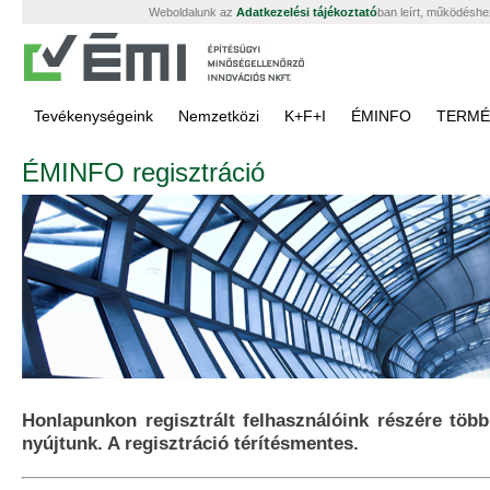
Weboldalunk az
Adatkezelési tájékoztató
ban leírt, működéshe
Tevékenységeink
Nemzetközi
K+F+I
ÉMINFO
TERMÉ
ÉMINFO regisztráció
Honlapunkon regisztrált felhasználóink részére több
nyújtunk. A regisztráció térítésmentes.