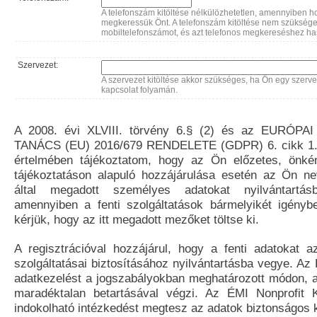
A telefonszám kitöltése nélkülözhetetlen, amennyiben ho
megkeressük Önt. A telefonszám kitöltése nem szükség
mobiltelefonszámot, és azt telefonos megkereséshez ha
Szervezet:
A szervezet kitöltése akkor szükséges, ha Ön egy szerve
kapcsolat folyamán.
A 2008. évi XLVIII. törvény 6.§ (2) és az EURÓ
TANÁCS (EU) 2016/679 RENDELETE (GDPR) 6. cikk 1.)
értelmében tájékoztatom, hogy az Ön előzetes, önké
tájékoztatáson alapuló hozzájárulása esetén az Ön n
által megadott személyes adatokat nyilvántartá
amennyiben a fenti szolgáltatások bármelyikét igényb
kérjük, hogy az itt megadott mezőket töltse ki.
A regisztrációval hozzájárul, hogy a fenti adatokat a
szolgáltatásai biztosításához nyilvántartásba vegye. Az 
adatkezelést a jogszabályokban meghatározott módon, a
maradéktalan betartásával végzi. Az ÉMI Nonprofit K
indokolható intézkedést megtesz az adatok biztonságos 