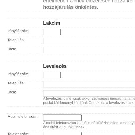
értelmében Önnek előzetesen hozzá kell 
hozzájárulás önkéntes.
Lakcím
Irányítószám:
Település:
Utca:
Levelezés
Irányítószám:
Település:
Utca:
A levelezési címet csak akkor szükséges megadnia, am
postai küldeményt küldjünk Önnek, és a levelezési címe e
Mobil telefonszám:
A mobil telefonszám kitöltése nélkülözhetetlen, amenny
értesítést küldjünk Önnek.
Telefonszám: