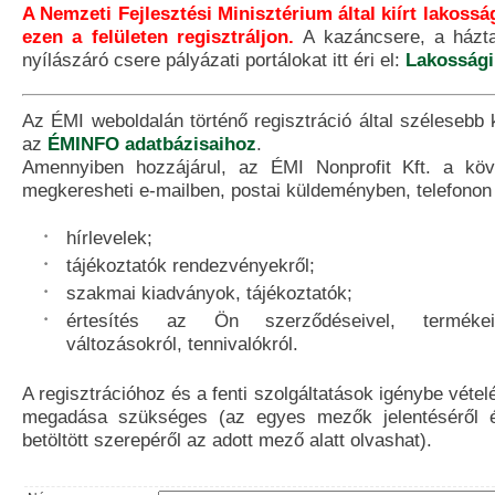
A Nemzeti Fejlesztési Minisztérium által kiírt lakoss
ezen a felületen regisztráljon.
A kazáncsere, a házta
nyílászáró csere pályázati portálokat itt éri el:
Lakossági
Az ÉMI weboldalán történő regisztráció által szélesebb
az
ÉMINFO adatbázisaihoz
.
Amennyiben hozzájárul, az ÉMI Nonprofit Kft. a kö
megkeresheti e-mailben, postai küldeményben, telefono
hírlevelek;
tájékoztatók rendezvényekről;
szakmai kiadványok, tájékoztatók;
értesítés az Ön szerződéseivel, termékei
változásokról, tennivalókról.
A regisztrációhoz és a fenti szolgáltatások igénybe vétel
megadása szükséges (az egyes mezők jelentéséről é
betöltött szerepéről az adott mező alatt olvashat).