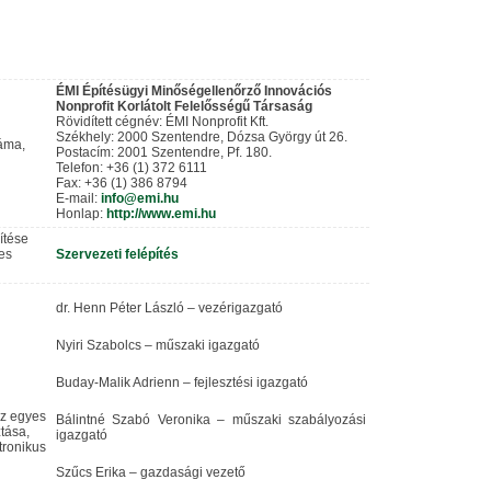
ÉMI Építésügyi Minőségellenőrző Innovációs
Nonprofit Korlátolt Felelősségű Társaság
Rövidített cégnév: ÉMI Nonprofit Kft.
Székhely: 2000 Szentendre, Dózsa György út 26.
záma,
Postacím: 2001 Szentendre, Pf. 180.
Telefon: +36 (1) 372 6111
Fax: +36 (1) 386 8794
E-mail:
info@emi.hu
Honlap:
http://www.emi.hu
pítése
es
Szervezeti felépítés
dr. Henn Péter László – vezérigazgató
Nyiri Szabolcs – műszaki igazgató
Buday-Malik Adrienn – fejlesztési igazgató
az egyes
Bálintné Szabó Veronika – műszaki szabályozási
tása,
igazgató
tronikus
Szűcs Erika – gazdasági vezető