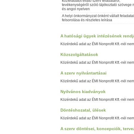
közfeladatot ellátó szerv feladatáról,
tevékenységéről szóló tájékoztató szövege
és angol nyelven
A helyi önkormányzat önként vállalt feladata
felsorolása és részletes leírása
A hatósági ügyek intézésének rendj
Közérdekű adat az ÉMI Nonprofit Kft.-nél nem
Közszolgáltatások
Közérdekű adat az ÉMI Nonprofit Kft.-nél nem
A szerv nyilvántartásai
Közérdekű adat az ÉMI Nonprofit Kft.-nél nem
Nyilvános kiadványok
Közérdekű adat az ÉMI Nonprofit Kft.-nél nem
Döntéshozatal, ülések
Közérdekű adat az ÉMI Nonprofit Kft.-nél nem
A szerv döntései, koncepciók, terve