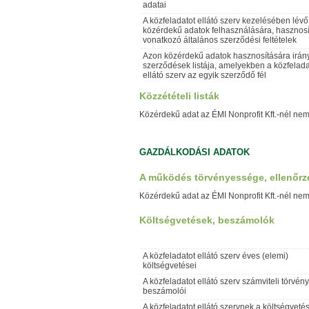
adatai
A közfeladatot ellátó szerv kezelésében lévő
közérdekű adatok felhasználására, hasznos
vonatkozó általános szerződési feltételek
Azon közérdekű adatok hasznosítására irán
szerződések listája, amelyekben a közfelada
ellátó szerv az egyik szerződő fél
Közzétételi listák
Közérdekű adat az ÉMI Nonprofit Kft.-nél nem
GAZDÁLKODÁSI ADATOK
A működés törvényessége, ellenőrz
Közérdekű adat az ÉMI Nonprofit Kft.-nél nem
Költségvetések, beszámolók
A közfeladatot ellátó szerv éves (elemi)
költségvetései
A közfeladatot ellátó szerv számviteli törvény
beszámolói
A közfeladatot ellátó szervnek a költségveté