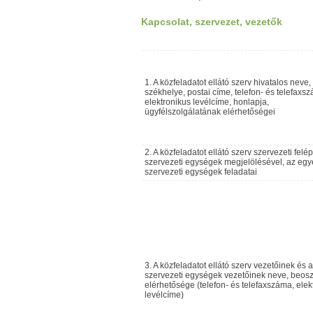
Kapcsolat, szervezet, vezetők
1. A közfeladatot ellátó szerv hivatalos neve,
székhelye, postai címe, telefon- és telefaxs
elektronikus levélcíme, honlapja,
ügyfélszolgálatának elérhetőségei
2. A közfeladatot ellátó szerv szervezeti felé
szervezeti egységek megjelölésével, az egy
szervezeti egységek feladatai
3. A közfeladatot ellátó szerv vezetőinek és 
szervezeti egységek vezetőinek neve, beosz
elérhetősége (telefon- és telefaxszáma, elek
levélcíme)