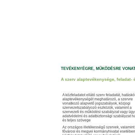
TEVÉKENYÉGRE, MŰKÖDÉSRE VONA
A szerv alaptevékenysége, feladat- 
A közfeladatot ellátó szerv feladatát, hatáskö
alaptevékenységét meghatározó, a szervre
vonatkozó alapvető jogszabályok, közjogi
szervezetszabályozó eszközök, valamint a
szervezeti és működési szabályzat vagy ügy
adatvédelmi és adatbiztonsági szabályzat h
és teljes szövege
Az országos illetékességű szervek, valamint
fővárosi és megyei kormányhivatal esetében