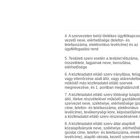
4. A szervezeten belül illetékes ügyfélkapcso
vezető neve, elérhetősége (telefon- és
telefaxszáma, elektronikus levélcíme) és az
ügyfélfogadási rend
5. Testületi szerv esetén a testület létszáma,
összetétele, tagjainak neve, beosztása,
elérhetősége
6. A közfeladatot ellátó szerv irányítása, felü
vagy ellenőrzése alatt álló, vagy alárendel
működő más közfeladatot ellátó szervek
megnevezése, és 1. pontban meghatározott 
7. A közfeladatot ellátó szerv többségi tulaj
álló, illetve részvételével működő gazdálko
szervezet neve, székhelye, elérhetősége (po
címe, telefon- és telefaxszáma, elektronikus
levélcíme), tevékenységi köre, képviselőjén
a közfeladatot ellátó szerv részesedésének
8. A közfeladatot ellátó szerv által alapított
közalapítványok neve, székhelye, elérhetős
(postai címe, telefon- és telefaxszáma, elekt
levélcíme), alapító okirata, kezelő szervének