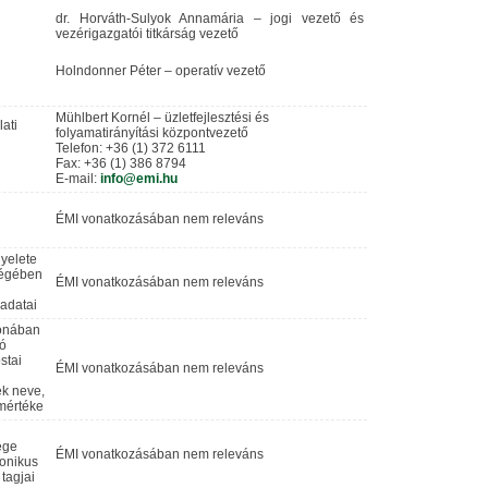
dr. Horváth-Sulyok Annamária – jogi vezető és
vezérigazgatói titkárság vezető
Holndonner Péter – operatív vezető
Mühlbert Kornél – üzletfejlesztési és
lati
folyamatirányítási központvezető
Telefon: +36 (1) 372 6111
Fax: +36 (1) 386 8794
E-mail:
info@emi.hu
ÉMI vonatkozásában nem releváns
gyelete
tségében
ÉMI vonatkozásában nem releváns
adatai
donában
dó
stai
ÉMI vonatkozásában nem releváns
ek neve,
 mértéke
ége
ÉMI vonatkozásában nem releváns
ronikus
 tagjai