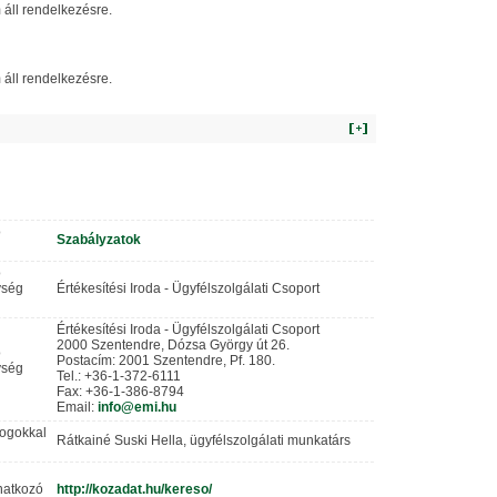
 áll rendelkezésre.
 áll rendelkezésre.
ó
Szabályzatok
ó
ység
Értékesítési Iroda - Ügyfélszolgálati Csoport
Értékesítési Iroda - Ügyfélszolgálati Csoport
2000 Szentendre, Dózsa György út 26.
ó
Postacím: 2001 Szentendre, Pf. 180.
ység
Tel.: +36-1-372-6111
Fax: +36-1-386-8794
Email:
info@emi.hu
jogokkal
Rátkainé Suski Hella, ügyfélszolgálati munkatárs
onatkozó
http://kozadat.hu/kereso/