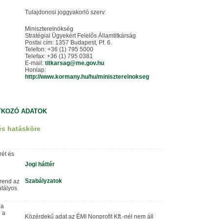
Tulajdonosi joggyakorló szerv:
Miniszterelnökség
Stratégiai Ügyekért Felelős Államtitkárság
Postai cím: 1357 Budapest, Pf. 6.
Telefon: +36 (1) 795 5000
Telefax: +36 (1) 795 0381
E-mail:
titkarsag@me.gov.hu
Honlap:
http://www.kormany.hu/hu/miniszterelnokseg
TKOZÓ ADATOK
és hatásköre
rét és
Jogi háttér
Szabályzatok
rend az
atályos
 a
 a
Közérdekű adat az ÉMI Nonprofit Kft.-nél nem áll