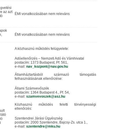
égvetési
ve az azt
ÉMI vonatkozásában nem releváns
tó
lapok
e,
ÉMI vonatkozásában nem releváns
A közhasznú működés felügyelete:
Adóellenőrzés – Nemzeti Adó és Vámhivatal
postacím: 1373 Budapest, Pf. 561,
e-mail:
nav_kozpont@nav.gov.hu
Államháztartásból származó támogatás
felhasználásának ellenőrzése:
Állami Számvevőszék
postacím: 1364 Budapest 4., Pf. 54,
e-mail:
szamvevoszek@asz.hu
Közhasznú működés feletti törvényességi
ellenőrzés:
ult
látó
Szentendrei Járási Ügyészség
ló
postacím: 2000 Szentendre, Bajcsy-Zs. utca 1.,
i
e-mail:
szentendre@mku.hu