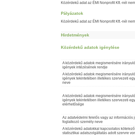
Közérdekű adat az ÉMI Nonprofit Kft.-nél nem
Pályázatok
Közérdekű adat az ÉMI Nonprofit Kft.-nél nem
Hirdetmények
Közérdekű adatok igénylése
A közérdekű adatok megismerésére irányul
igények intézésének rendje
A közérdekű adatok megismerésére irányul
igények tekintetében illetékes szervezeti eg
neve
A közérdekű adatok megismerésére irányul
igények tekintetében illetékes szervezeti eg
elérhetősége
Az adatvédelmi felelős vagy az információs 
foglalkozó személy neve
A közérdekű adatokkal kapcsolatos kötelező
statisztikai adatszolgáltatás adott szervre v