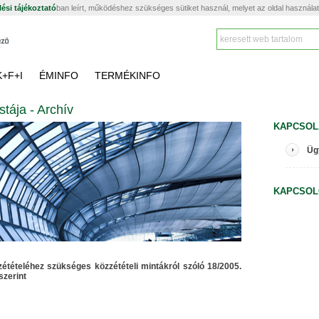
ési tájékoztató
ban leírt, működéshez szükséges sütiket használ, melyet az oldal használa
K+F+I
ÉMINFO
TERMÉKINFO
stája - Archív
KAPCSOL
Üg
KAPCSOL
zétételéhez szükséges közzétételi mintákról szóló 18/2005.
szerint