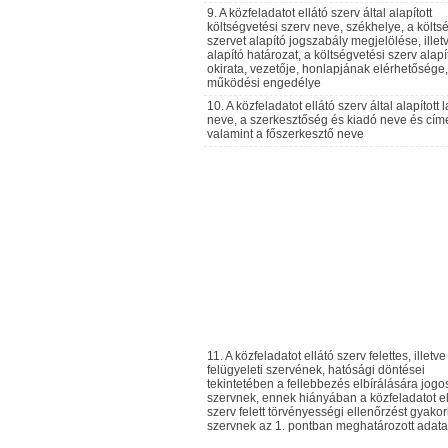
9. A közfeladatot ellátó szerv által alapított
költségvetési szerv neve, székhelye, a költs
szervet alapító jogszabály megjelölése, illet
alapító határozat, a költségvetési szerv alapí
okirata, vezetője, honlapjának elérhetősége,
működési engedélye
10. A közfeladatot ellátó szerv által alapított 
neve, a szerkesztőség és kiadó neve és cím
valamint a főszerkesztő neve
11. A közfeladatot ellátó szerv felettes, illetve
felügyeleti szervének, hatósági döntései
tekintetében a fellebbezés elbírálására jogos
szervnek, ennek hiányában a közfeladatot el
szerv felett törvényességi ellenőrzést gyakor
szervnek az 1. pontban meghatározott adata